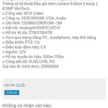
Thông số kỹ thuật Đầu ghi hình camera 8 kênh 5 trong 1
8.5MP WinTech
« Cổng vào: 8CH Video
« Cổng ra: VIDEO/HDMI, VGA, Audio
« Ghi hình 720/960/1080P/3M - 5M
« Kết nối: Analog/AHD/IP/CVI/TVI
« Hỗ trợ tối đa: 2TB/3TB/4TB
« Xem qua mạng bằng PC, smartphone, máy tính bảng
« Điều khiển PTZ: Có
« Điện toán đám mây: Có
« Nguồn: 12V
« Hỗ trợ truyền tín hiệu: 500m-700m
« Cổng kết nối: RJ45,USB, RS
Giá bán lẻ chính thức: 2500000đ
vào lúc
12:35
Chia sẻ
Không có nhận xét nào: